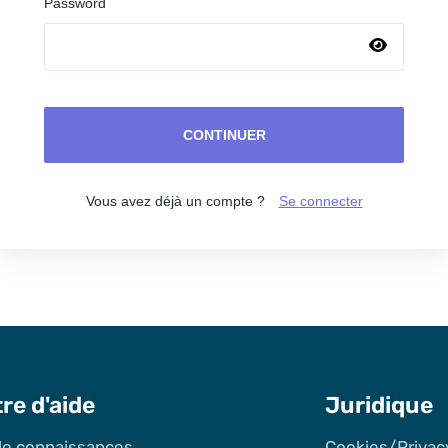
Password
CONTINUER
Vous avez déjà un compte ?
Se connecter
re d'aide
Juridique
de connaissances
Cookies/Privac